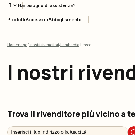
IT
Hai bisogno di assistenza?
Prodotti
Accessori
Abbigliamento
Homepage
I nostri rivenditori
Lombardia
Lecco
I nostri rivend
Trova il rivenditore più vicino a t