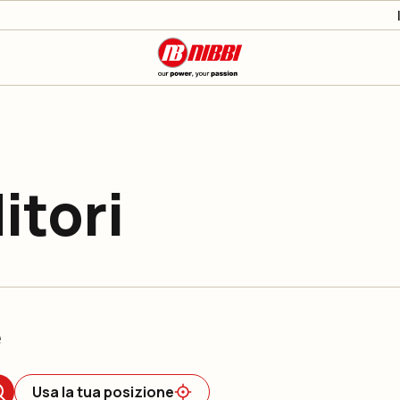
itori
e
Usa la tua posizione