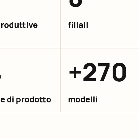
produttive
filiali
4
+270
e di prodotto
modelli