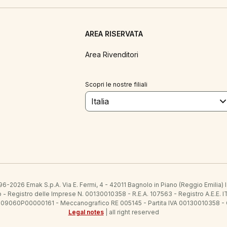
AREA RISERVATA
Area Rivenditori
Scopri le nostre filiali
Italia
6-2026 Emak S.p.A. Via E. Fermi, 4 - 42011 Bagnolo in Piano (Reggio Emilia)
ato - Registro delle Imprese N. 00130010358 - R.E.A. 107563 - Registro A.
 IT09060P00000161 - Meccanografico RE 005145 - Partita IVA 00130010358 -
Legal notes
| all right reserved