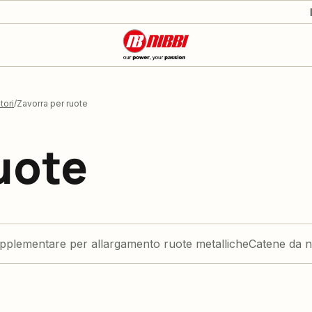
tori
Zavorra per ruote
uote
pplementare per allargamento ruote metalliche
Catene da 