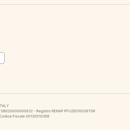
 ITALY
E.E. IT08020000000632 - Registro RENAP PFU250100397SR
 Codice Fiscale 00130010358