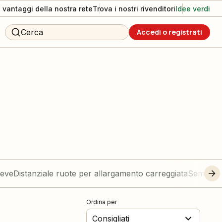
I vantaggi della nostra rete
Trova i nostri rivenditori
Idee verdi
Cerca
Accedi o registrati
neve
Distanziale ruote per allargamento carreggiata
Semiassi 
Ordina per
Consigliati