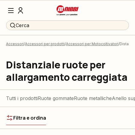
Cerca
Accessori
Accessori per prodotti
Accessori per Motocoltivatori
Distanzi
Distanziale ruote per
allargamento carreggiata
Tutti i prodotti
Ruote gommate
Ruote metalliche
Anello su
Filtra e ordina