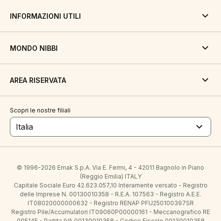
INFORMAZIONI UTILI
MONDO NIBBI
AREA RISERVATA
Scopri le nostre filiali
Italia
© 1996-2026 Emak S.p.A. Via E. Fermi, 4 - 42011 Bagnolo in Piano
(Reggio Emilia) ITALY
Capitale Sociale Euro 42.623.057,10 Interamente versato - Registro
delle Imprese N. 00130010358 - R.E.A. 107563 - Registro A.E.E.
IT08020000000632 - Registro RENAP PFU250100397SR
Registro Pile/Accumulatori IT09060P00000161 - Meccanografico RE
005145 - Partita IVA 00130010358 - Codice Fiscale 00130010358