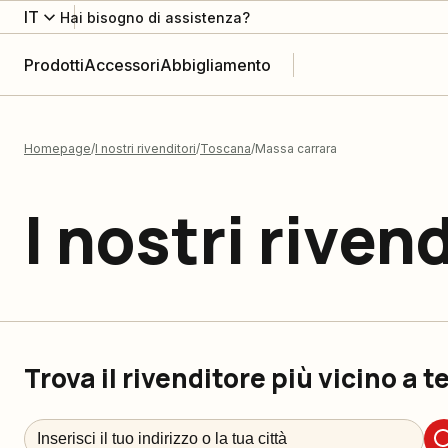
IT
Hai bisogno di assistenza?
Prodotti
Accessori
Abbigliamento
Homepage
I nostri rivenditori
Toscana
Massa carrara
I nostri rivend
Trova il rivenditore più vicino a t