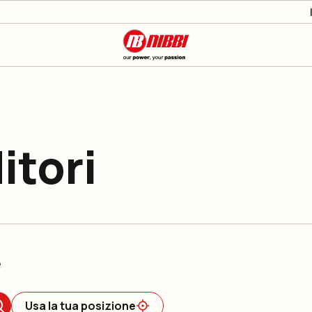
itori
e
Usa la tua posizione