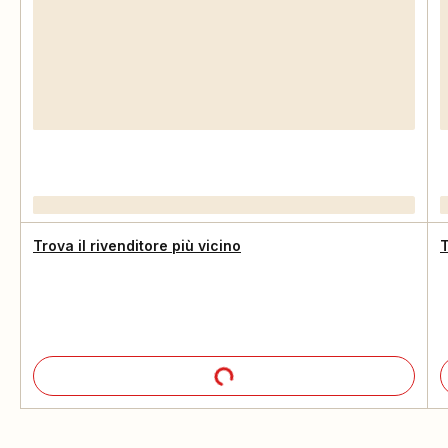
Trova il rivenditore più vicino
T