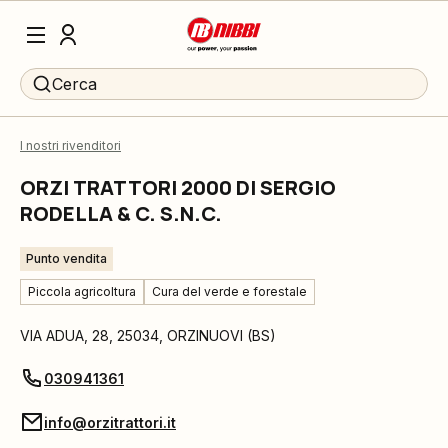
Cerca
I nostri rivenditori
ORZI TRATTORI 2000 DI SERGIO
RODELLA & C. S.N.C.
Punto vendita
Piccola agricoltura
Cura del verde e forestale
VIA ADUA, 28
,
25034
,
ORZINUOVI
(
BS
)
030941361
info@orzitrattori.it