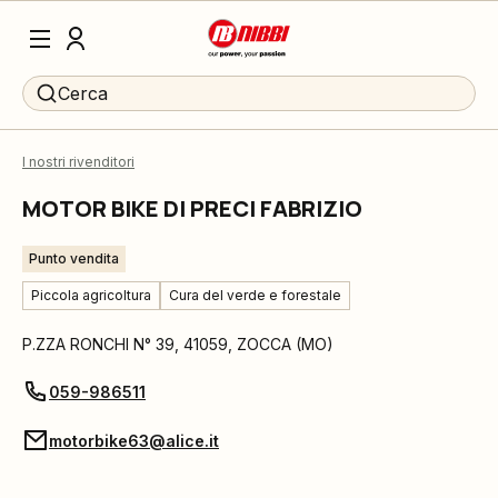
Cerca
I nostri rivenditori
MOTOR BIKE DI PRECI FABRIZIO
Punto vendita
Piccola agricoltura
Cura del verde e forestale
P.ZZA RONCHI N° 39
,
41059
,
ZOCCA
(
MO
)
059-986511
motorbike63@alice.it