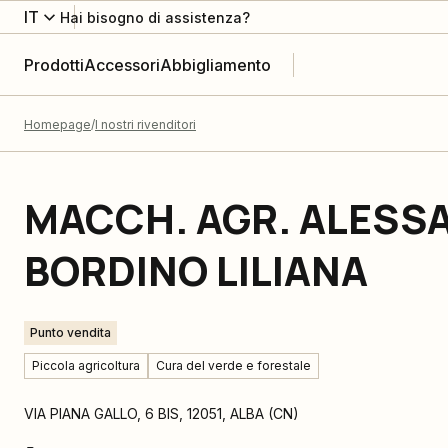
IT
Hai bisogno di assistenza?
Prodotti
Accessori
Abbigliamento
Homepage
I nostri rivenditori
MACCH. AGR. ALESSA
BORDINO LILIANA
Punto vendita
Piccola agricoltura
Cura del verde e forestale
VIA PIANA GALLO, 6 BIS
,
12051
,
ALBA
(
CN
)