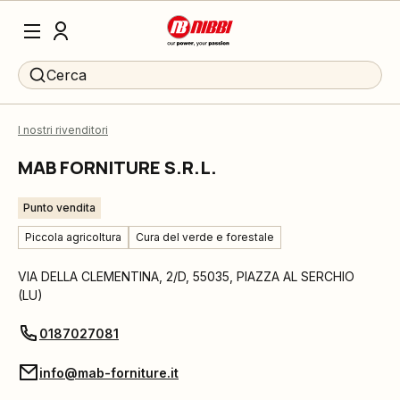
Cerca
I nostri rivenditori
MAB FORNITURE S.R.L.
Punto vendita
Piccola agricoltura
Cura del verde e forestale
VIA DELLA CLEMENTINA, 2/D
,
55035
,
PIAZZA AL SERCHIO
(
LU
)
0187027081
info@mab-forniture.it