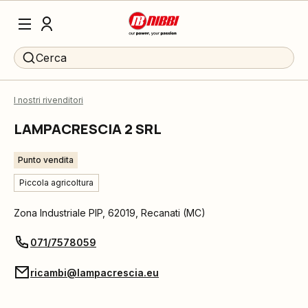
Cerca
I nostri rivenditori
LAMPACRESCIA 2 SRL
Punto vendita
Piccola agricoltura
Zona Industriale PIP
,
62019
,
Recanati
(
MC
)
071/7578059
ricambi@lampacrescia.eu