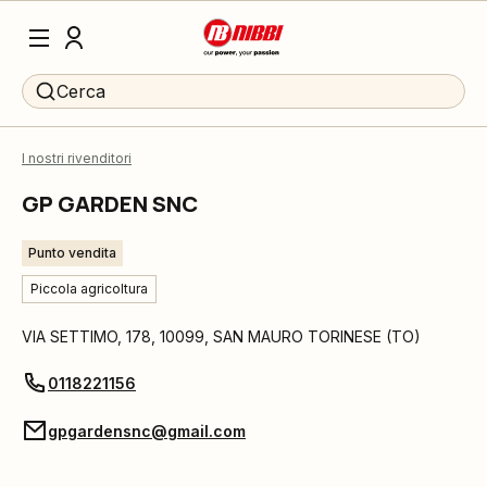
Cerca
I nostri rivenditori
GP GARDEN SNC
Punto vendita
Piccola agricoltura
VIA SETTIMO, 178
,
10099
,
SAN MAURO TORINESE
(
TO
)
0118221156
gpgardensnc@gmail.com