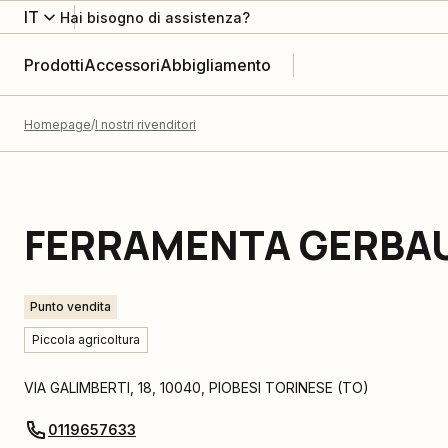
IT
Hai bisogno di assistenza?
Prodotti
Accessori
Abbigliamento
Homepage
I nostri rivenditori
FERRAMENTA GERBAU
Punto vendita
Piccola agricoltura
VIA GALIMBERTI, 18
,
10040
,
PIOBESI TORINESE
(
TO
)
0119657633