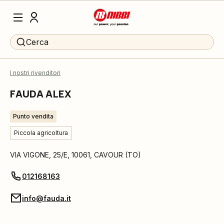
Cerca
I nostri rivenditori
FAUDA ALEX
Punto vendita
Piccola agricoltura
VIA VIGONE, 25/E
,
10061
,
CAVOUR
(
TO
)
012168163
info@fauda.it