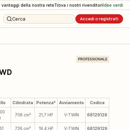
I vantaggi della nostra rete
Trova i nostri rivenditori
Idee verdi
Cerca
Accedi o registrati
PROFESSIONALE
4WD
llo
Cilindrata
Potenza*
Avviamento
Codice
00
708 cm³
21,7 HP
V-TWIN
68129128
D
51
726 cm³
19,4 HP
V-TWIN
68129129