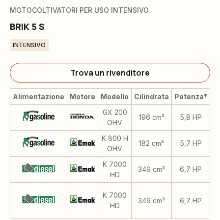
MOTOCOLTIVATORI PER USO INTENSIVO
BRIK 5 S
INTENSIVO
Trova un rivenditore
Alimentazione
Motore
Modello
Cilindrata
Potenza*
GX 200
196 cm³
5,8 HP
OHV
K 800 H
182 cm³
5,7 HP
OHV
K 7000
349 cm³
6,7 HP
HD
K 7000
349 cm³
6,7 HP
au
HD