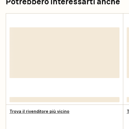
Potrebbero interessarti anche
Trova il rivenditore più vicino
T